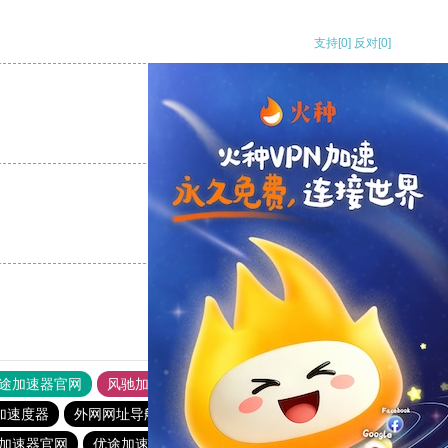
支持
[0]
反对
[0]
支持
[0]
反对
[0]
支持
[0]
反对
[0]
途加速器官网
风驰加速器
旋风加速器
加速度器
外网网址导航
软件中心
雷霆加速
狂飙加速器
加速器官网
优途加速器官网
安易加速器下载官网最新版2024