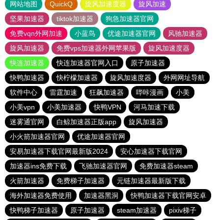
网站地图
QuickQ
旋风加速度器
旋风加速
坚果加速器
tiktok加速器
狗急加速器官网
免费vqn外网加速
小蓝鸟
优途加速器官网
风驰加速器
旋风加速器
免费vps加速器外网苹果版
旋风加速度器
快连加速器
快连加速器官网入口
原子加速器
快鸭加速器
快柠檬加速器
旋风加速度器
外网网址导航
软件中心
雷霆加速
狂飙加速器
哔咔漫画
小美
小美vpn
小美加速器
快鸭VPN
河马加速下载
迷雾通官网
白鲸加速器正版app
旋风加速器
小火箭加速器官网
优途加速器官网
安易加速器下载官网最新版2024
安心加速器下载官网
加速器ins免费下载
飞驰加速器官网
免费加速器steam
火箭加速器
免费梯子加速器
元链加速器最新版下载
海外加速器免费使用
加速器黑洞
快鸭加速器下载官网安卓
快鸭梯子加速器
原子加速器
steam加速器
pixiv梯子