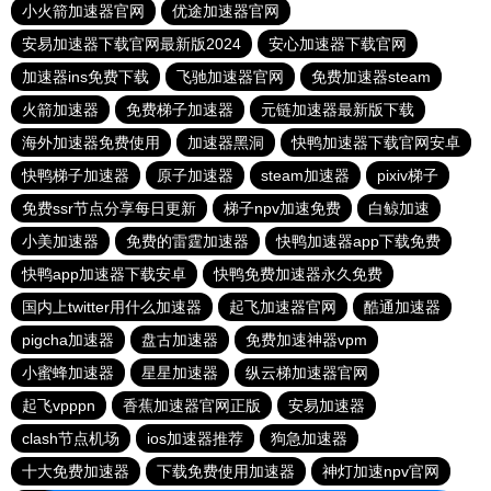
小火箭加速器官网
优途加速器官网
安易加速器下载官网最新版2024
安心加速器下载官网
加速器ins免费下载
飞驰加速器官网
免费加速器steam
火箭加速器
免费梯子加速器
元链加速器最新版下载
海外加速器免费使用
加速器黑洞
快鸭加速器下载官网安卓
快鸭梯子加速器
原子加速器
steam加速器
pixiv梯子
免费ssr节点分享每日更新
梯子npv加速免费
白鲸加速
小美加速器
免费的雷霆加速器
快鸭加速器app下载免费
快鸭app加速器下载安卓
快鸭免费加速器永久免费
国内上twitter用什么加速器
起飞加速器官网
酷通加速器
pigcha加速器
盘古加速器
免费加速神器vpm
小蜜蜂加速器
星星加速器
纵云梯加速器官网
起飞vpppn
香蕉加速器官网正版
安易加速器
clash节点机场
ios加速器推荐
狗急加速器
十大免费加速器
下载免费使用加速器
神灯加速npv官网