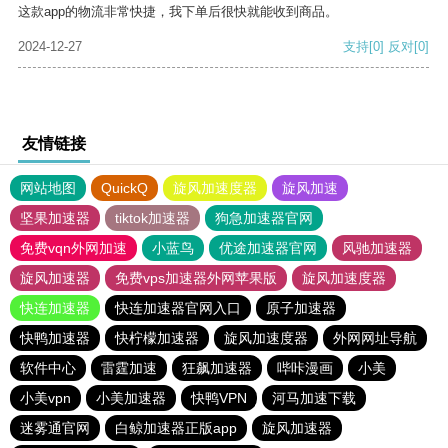
这款app的物流非常快捷，我下单后很快就能收到商品。
2024-12-27
支持
[0]
反对
[0]
友情链接
网站地图
QuickQ
旋风加速度器
旋风加速
坚果加速器
tiktok加速器
狗急加速器官网
免费vqn外网加速
小蓝鸟
优途加速器官网
风驰加速器
旋风加速器
免费vps加速器外网苹果版
旋风加速度器
快连加速器
快连加速器官网入口
原子加速器
快鸭加速器
快柠檬加速器
旋风加速度器
外网网址导航
软件中心
雷霆加速
狂飙加速器
哔咔漫画
小美
小美vpn
小美加速器
快鸭VPN
河马加速下载
迷雾通官网
白鲸加速器正版app
旋风加速器