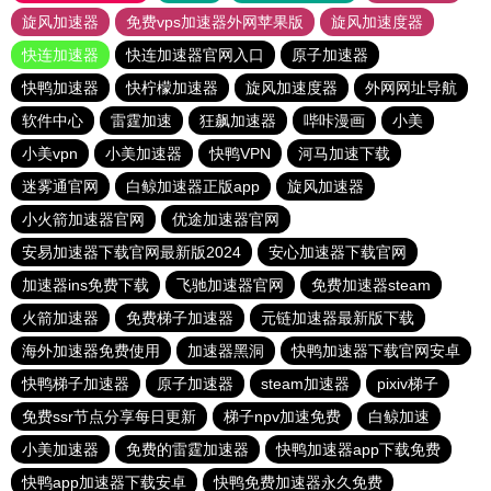
旋风加速器
免费vps加速器外网苹果版
旋风加速度器
快连加速器
快连加速器官网入口
原子加速器
快鸭加速器
快柠檬加速器
旋风加速度器
外网网址导航
软件中心
雷霆加速
狂飙加速器
哔咔漫画
小美
小美vpn
小美加速器
快鸭VPN
河马加速下载
迷雾通官网
白鲸加速器正版app
旋风加速器
小火箭加速器官网
优途加速器官网
安易加速器下载官网最新版2024
安心加速器下载官网
加速器ins免费下载
飞驰加速器官网
免费加速器steam
火箭加速器
免费梯子加速器
元链加速器最新版下载
海外加速器免费使用
加速器黑洞
快鸭加速器下载官网安卓
快鸭梯子加速器
原子加速器
steam加速器
pixiv梯子
免费ssr节点分享每日更新
梯子npv加速免费
白鲸加速
小美加速器
免费的雷霆加速器
快鸭加速器app下载免费
快鸭app加速器下载安卓
快鸭免费加速器永久免费