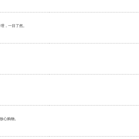
合理，一目了然。
。
够放心购物。