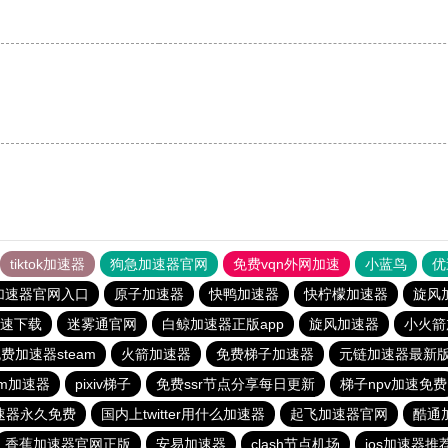
tiktok加速器
狗急加速器官网
免费vqn外网加速
小蓝鸟
优
加速器官网入口
原子加速器
快鸭加速器
快柠檬加速器
旋风
速下载
迷雾通官网
白鲸加速器正版app
旋风加速器
小火箭
费加速器steam
火箭加速器
免费梯子加速器
元链加速器最新
am加速器
pixiv梯子
免费ssr节点分享每日更新
梯子npv加速免费
速器永久免费
国内上twitter用什么加速器
起飞加速器官网
酷通
香蕉加速器官网正版
安易加速器
clash节点机场
ios加速器推