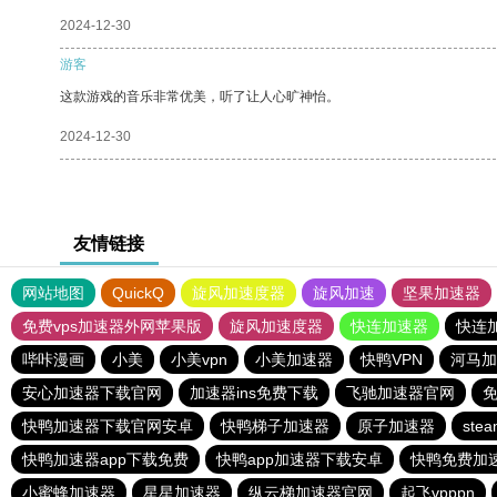
2024-12-30
游客
这款游戏的音乐非常优美，听了让人心旷神怡。
2024-12-30
友情链接
网站地图
QuickQ
旋风加速度器
旋风加速
坚果加速器
免费vps加速器外网苹果版
旋风加速度器
快连加速器
快连
哔咔漫画
小美
小美vpn
小美加速器
快鸭VPN
河马加
安心加速器下载官网
加速器ins免费下载
飞驰加速器官网
免
快鸭加速器下载官网安卓
快鸭梯子加速器
原子加速器
ste
快鸭加速器app下载免费
快鸭app加速器下载安卓
快鸭免费加
小蜜蜂加速器
星星加速器
纵云梯加速器官网
起飞vpppn