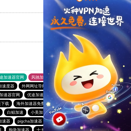
支持
[0]
反对
[0]
支持
[0]
反对
[0]
途加速器官网
风驰加速器
旋风加速器
加速度器
外网网址导航
软件中心
雷霆加速
狂飙加速器
加速器官网
优途加速器官网
安易加速器下载官网最新版2024
版下载
海外加速器免费使用
加速器黑洞
白鲸加速
小美加速器
免费的雷霆加速器
加速器
pigcha加速器
盘古加速器
免费加速神器vpm
荐
狗急加速器
十大免费加速器
下载免费使用加速器