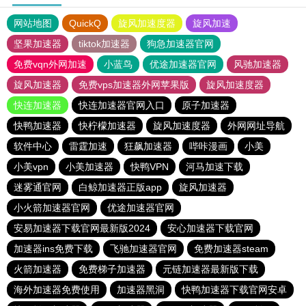
网站地图
QuickQ
旋风加速度器
旋风加速
坚果加速器
tiktok加速器
狗急加速器官网
免费vqn外网加速
小蓝鸟
优途加速器官网
风驰加速器
旋风加速器
免费vps加速器外网苹果版
旋风加速度器
快连加速器
快连加速器官网入口
原子加速器
快鸭加速器
快柠檬加速器
旋风加速度器
外网网址导航
软件中心
雷霆加速
狂飙加速器
哔咔漫画
小美
小美vpn
小美加速器
快鸭VPN
河马加速下载
迷雾通官网
白鲸加速器正版app
旋风加速器
小火箭加速器官网
优途加速器官网
安易加速器下载官网最新版2024
安心加速器下载官网
加速器ins免费下载
飞驰加速器官网
免费加速器steam
火箭加速器
免费梯子加速器
元链加速器最新版下载
海外加速器免费使用
加速器黑洞
快鸭加速器下载官网安卓