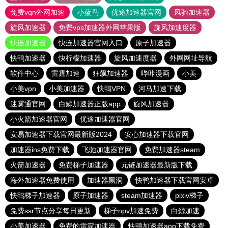
免费vqn外网加速
小蓝鸟
优途加速器官网
风驰加速器
旋风加速器
免费vps加速器外网苹果版
旋风加速度器
快连加速器
快连加速器官网入口
原子加速器
快鸭加速器
快柠檬加速器
旋风加速度器
外网网址导航
软件中心
雷霆加速
狂飙加速器
哔咔漫画
小美
小美vpn
小美加速器
快鸭VPN
河马加速下载
迷雾通官网
白鲸加速器正版app
旋风加速器
小火箭加速器官网
优途加速器官网
安易加速器下载官网最新版2024
安心加速器下载官网
加速器ins免费下载
飞驰加速器官网
免费加速器steam
火箭加速器
免费梯子加速器
元链加速器最新版下载
海外加速器免费使用
加速器黑洞
快鸭加速器下载官网安卓
快鸭梯子加速器
原子加速器
steam加速器
pixiv梯子
免费ssr节点分享每日更新
梯子npv加速免费
白鲸加速
小美加速器
免费的雷霆加速器
快鸭加速器app下载免费