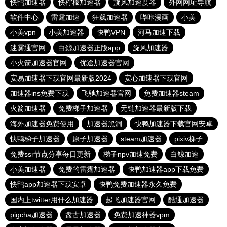
快鸭加速器
快柠檬加速器
旋风加速度器
外网网址导航
软件中心
雷霆加速
狂飙加速器
哔咔漫画
小美
小美vpn
小美加速器
快鸭VPN
河马加速下载
迷雾通官网
白鲸加速器正版app
旋风加速器
小火箭加速器官网
优途加速器官网
安易加速器下载官网最新版2024
安心加速器下载官网
加速器ins免费下载
飞驰加速器官网
免费加速器steam
火箭加速器
免费梯子加速器
元链加速器最新版下载
海外加速器免费使用
加速器黑洞
快鸭加速器下载官网安卓
快鸭梯子加速器
原子加速器
steam加速器
pixiv梯子
免费ssr节点分享每日更新
梯子npv加速免费
白鲸加速
小美加速器
免费的雷霆加速器
快鸭加速器app下载免费
快鸭app加速器下载安卓
快鸭免费加速器永久免费
国内上twitter用什么加速器
起飞加速器官网
酷通加速器
pigcha加速器
盘古加速器
免费加速神器vpm