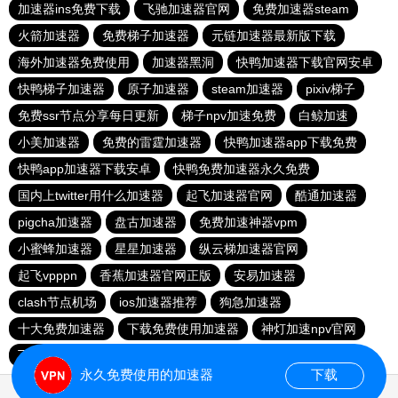
加速器ins免费下载
飞驰加速器官网
免费加速器steam
火箭加速器
免费梯子加速器
元链加速器最新版下载
海外加速器免费使用
加速器黑洞
快鸭加速器下载官网安卓
快鸭梯子加速器
原子加速器
steam加速器
pixiv梯子
免费ssr节点分享每日更新
梯子npv加速免费
白鲸加速
小美加速器
免费的雷霆加速器
快鸭加速器app下载免费
快鸭app加速器下载安卓
快鸭免费加速器永久免费
国内上twitter用什么加速器
起飞加速器官网
酷通加速器
pigcha加速器
盘古加速器
免费加速神器vpm
小蜜蜂加速器
星星加速器
纵云梯加速器官网
起飞vpppn
香蕉加速器官网正版
安易加速器
clash节点机场
ios加速器推荐
狗急加速器
十大免费加速器
下载免费使用加速器
神灯加速npv官网
飞鸟加速器
永久免费使用的加速器
下载