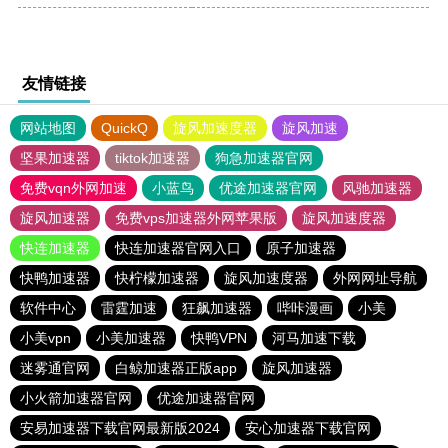
友情链接
网站地图
QuickQ
旋风加速度器
旋风加速
坚果加速器
tiktok加速器
狗急加速器官网
免费vqn外网加速
小蓝鸟
优途加速器官网
风驰加速器
旋风加速器
免费vps加速器外网苹果版
旋风加速度器
快连加速器
快连加速器官网入口
原子加速器
快鸭加速器
快柠檬加速器
旋风加速度器
外网网址导航
软件中心
雷霆加速
狂飙加速器
哔咔漫画
小美
小美vpn
小美加速器
快鸭VPN
河马加速下载
迷雾通官网
白鲸加速器正版app
旋风加速器
小火箭加速器官网
优途加速器官网
安易加速器下载官网最新版2024
安心加速器下载官网