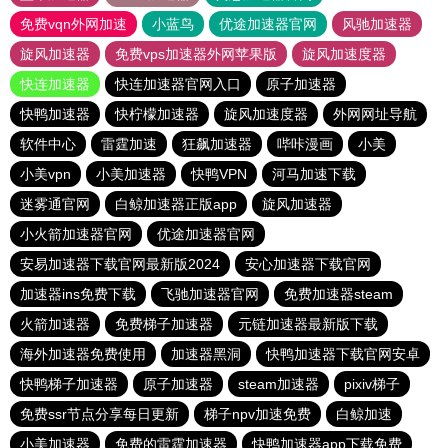
免费vqn外网加速
小蓝鸟
优途加速器官网
风驰加速器
旋风加速器
免费vps加速器外网苹果版
旋风加速度器
快连加速器
快连加速器官网入口
原子加速器
快鸭加速器
快柠檬加速器
旋风加速度器
外网网址导航
软件中心
雷霆加速
狂飙加速器
哔咔漫画
小美
小美vpn
小美加速器
快鸭VPN
河马加速下载
迷雾通官网
白鲸加速器正版app
旋风加速器
小火箭加速器官网
优途加速器官网
安易加速器下载官网最新版2024
安心加速器下载官网
加速器ins免费下载
飞驰加速器官网
免费加速器steam
火箭加速器
免费梯子加速器
元链加速器最新版下载
海外加速器免费使用
加速器黑洞
快鸭加速器下载官网安卓
快鸭梯子加速器
原子加速器
steam加速器
pixiv梯子
免费ssr节点分享每日更新
梯子npv加速免费
白鲸加速
小美加速器
免费的雷霆加速器
快鸭加速器app下载免费