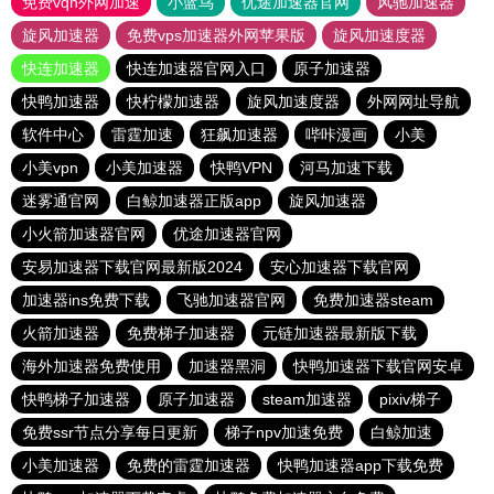
免费vqn外网加速
小蓝鸟
优途加速器官网
风驰加速器
旋风加速器
免费vps加速器外网苹果版
旋风加速度器
快连加速器
快连加速器官网入口
原子加速器
快鸭加速器
快柠檬加速器
旋风加速度器
外网网址导航
软件中心
雷霆加速
狂飙加速器
哔咔漫画
小美
小美vpn
小美加速器
快鸭VPN
河马加速下载
迷雾通官网
白鲸加速器正版app
旋风加速器
小火箭加速器官网
优途加速器官网
安易加速器下载官网最新版2024
安心加速器下载官网
加速器ins免费下载
飞驰加速器官网
免费加速器steam
火箭加速器
免费梯子加速器
元链加速器最新版下载
海外加速器免费使用
加速器黑洞
快鸭加速器下载官网安卓
快鸭梯子加速器
原子加速器
steam加速器
pixiv梯子
免费ssr节点分享每日更新
梯子npv加速免费
白鲸加速
小美加速器
免费的雷霆加速器
快鸭加速器app下载免费