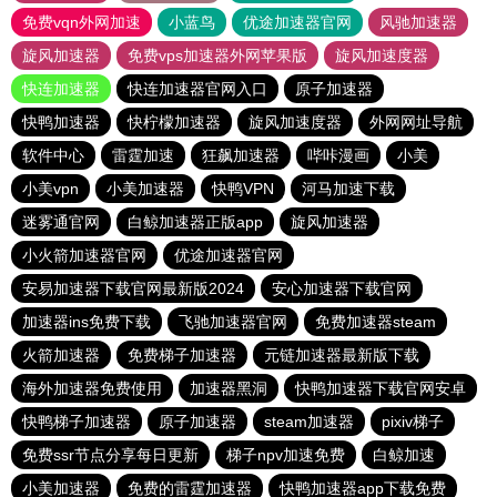
免费vqn外网加速
小蓝鸟
优途加速器官网
风驰加速器
旋风加速器
免费vps加速器外网苹果版
旋风加速度器
快连加速器
快连加速器官网入口
原子加速器
快鸭加速器
快柠檬加速器
旋风加速度器
外网网址导航
软件中心
雷霆加速
狂飙加速器
哔咔漫画
小美
小美vpn
小美加速器
快鸭VPN
河马加速下载
迷雾通官网
白鲸加速器正版app
旋风加速器
小火箭加速器官网
优途加速器官网
安易加速器下载官网最新版2024
安心加速器下载官网
加速器ins免费下载
飞驰加速器官网
免费加速器steam
火箭加速器
免费梯子加速器
元链加速器最新版下载
海外加速器免费使用
加速器黑洞
快鸭加速器下载官网安卓
快鸭梯子加速器
原子加速器
steam加速器
pixiv梯子
免费ssr节点分享每日更新
梯子npv加速免费
白鲸加速
小美加速器
免费的雷霆加速器
快鸭加速器app下载免费