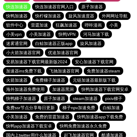
快连加速器
快连加速器官网入口
原子加速器
快鸭加速器
快柠檬加速器
旋风加速度器
外网网址导航
软件中心
雷霆加速
狂飙加速器
哔咔漫画
小美
小美vpn
小美加速器
快鸭VPN
河马加速下载
迷雾通官网
白鲸加速器正版app
旋风加速器
小火箭加速器官网
优途加速器官网
安易加速器下载官网最新版2024
安心加速器下载官网
加速器ins免费下载
飞驰加速器官网
免费加速器steam
火箭加速器
免费梯子加速器
元链加速器最新版下载
海外加速器免费使用
加速器黑洞
快鸭加速器下载官网安卓
快鸭梯子加速器
原子加速器
steam加速器
pixiv梯子
免费ssr节点分享每日更新
梯子npv加速免费
白鲸加速
小美加速器
免费的雷霆加速器
快鸭加速器app下载免费
快鸭app加速器下载安卓
快鸭免费加速器永久免费
国内上twitter用什么加速器
起飞加速器官网
酷通加速器