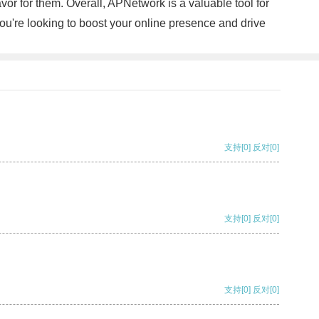
or for them. Overall, APNetwork is a valuable tool for
 you're looking to boost your online presence and drive
支持
[0]
反对
[0]
支持
[0]
反对
[0]
支持
[0]
反对
[0]