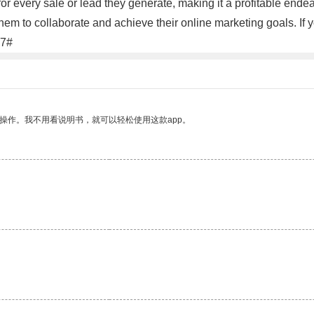
 every sale or lead they generate, making it a profitable endeav
 them to collaborate and achieve their online marketing goals. If
37#
操作。我不用看说明书，就可以轻松使用这款app。
。