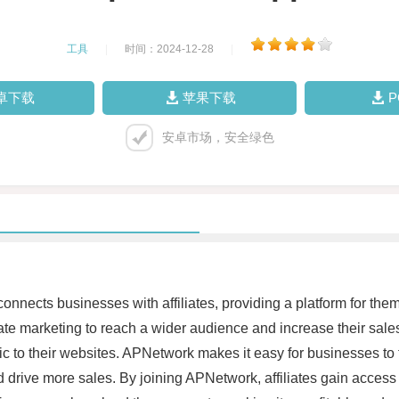
工具
|
时间：2024-12-28
|
卓下载
苹果下载
安卓市场，安全绿色
connects businesses with affiliates, providing a platform for the
e marketing to reach a wider audience and increase their sales.
ic to their websites. APNetwork makes it easy for businesses to 
nd drive more sales. By joining APNetwork, affiliates gain acces