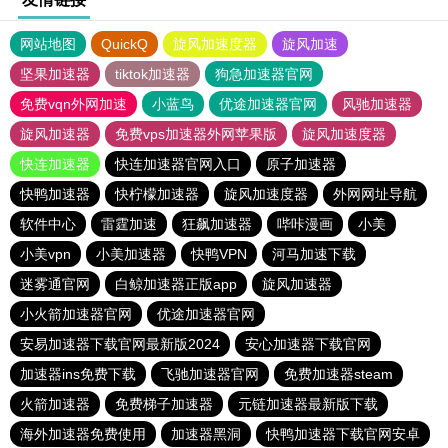
网站地图
QuickQ
旋风加速度器
旋风加速
坚果加速器
tiktok加速器
狗急加速器官网
免费vqn外网加速
小蓝鸟
优途加速器官网
风驰加速器
旋风加速器
免费vps加速器外网苹果版
旋风加速度器
快连加速器
快连加速器官网入口
原子加速器
快鸭加速器
快柠檬加速器
旋风加速度器
外网网址导航
软件中心
雷霆加速
狂飙加速器
哔咔漫画
小美
小美vpn
小美加速器
快鸭VPN
河马加速下载
迷雾通官网
白鲸加速器正版app
旋风加速器
小火箭加速器官网
优途加速器官网
安易加速器下载官网最新版2024
安心加速器下载官网
加速器ins免费下载
飞驰加速器官网
免费加速器steam
火箭加速器
免费梯子加速器
元链加速器最新版下载
海外加速器免费使用
加速器黑洞
快鸭加速器下载官网安卓