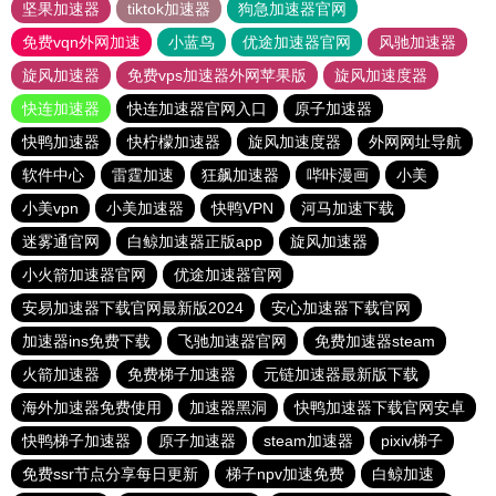
坚果加速器
tiktok加速器
狗急加速器官网
免费vqn外网加速
小蓝鸟
优途加速器官网
风驰加速器
旋风加速器
免费vps加速器外网苹果版
旋风加速度器
快连加速器
快连加速器官网入口
原子加速器
快鸭加速器
快柠檬加速器
旋风加速度器
外网网址导航
软件中心
雷霆加速
狂飙加速器
哔咔漫画
小美
小美vpn
小美加速器
快鸭VPN
河马加速下载
迷雾通官网
白鲸加速器正版app
旋风加速器
小火箭加速器官网
优途加速器官网
安易加速器下载官网最新版2024
安心加速器下载官网
加速器ins免费下载
飞驰加速器官网
免费加速器steam
火箭加速器
免费梯子加速器
元链加速器最新版下载
海外加速器免费使用
加速器黑洞
快鸭加速器下载官网安卓
快鸭梯子加速器
原子加速器
steam加速器
pixiv梯子
免费ssr节点分享每日更新
梯子npv加速免费
白鲸加速