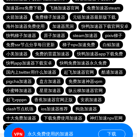
加速器ins免费下载
飞驰加速器官网
免费加速器steam
火箭加速器
免费梯子加速器
元链加速器最新版下载
海外加速器免费使用
加速器黑洞
快鸭加速器下载官网安卓
快鸭梯子加速器
原子加速器
steam加速器
pixiv梯子
免费ssr节点分享每日更新
梯子npv加速免费
白鲸加速
小美加速器
免费的雷霆加速器
快鸭加速器app下载免费
快鸭app加速器下载安卓
快鸭免费加速器永久免费
国内上twitter用什么加速器
起飞加速器官网
酷通加速器
pigcha加速器
盘古加速器
免费加速神器vpm
小蜜蜂加速器
星星加速器
纵云梯加速器官网
起飞vpppn
香蕉加速器官网正版
安易加速器
clash节点机场
ios加速器推荐
狗急加速器
十大免费加速器
下载免费使用加速器
神灯加速npv官网
飞鸟加速器
永久免费使用的加速器
下载