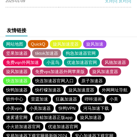
2025-01-09
支持
[0]
反对
[0]
友情链接
网站地图
QuickQ
旋风加速度器
旋风加速
坚果加速器
tiktok加速器
狗急加速器官网
免费vqn外网加速
小蓝鸟
优途加速器官网
风驰加速器
旋风加速器
免费vps加速器外网苹果版
旋风加速度器
快连加速器
快连加速器官网入口
原子加速器
快鸭加速器
快柠檬加速器
旋风加速度器
外网网址导航
软件中心
雷霆加速
狂飙加速器
哔咔漫画
小美
小美vpn
小美加速器
快鸭VPN
河马加速下载
迷雾通官网
白鲸加速器正版app
旋风加速器
小火箭加速器官网
优途加速器官网
安易加速器下载官网最新版2024
安心加速器下载官网