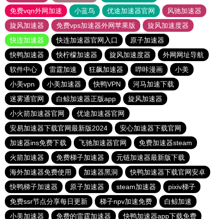
免费vqn外网加速
小蓝鸟
优途加速器官网
风驰加速器
旋风加速器
免费vps加速器外网苹果版
旋风加速度器
快连加速器
快连加速器官网入口
原子加速器
快鸭加速器
快柠檬加速器
旋风加速度器
外网网址导航
软件中心
雷霆加速
狂飙加速器
哔咔漫画
小美
小美vpn
小美加速器
快鸭VPN
河马加速下载
迷雾通官网
白鲸加速器正版app
旋风加速器
小火箭加速器官网
优途加速器官网
安易加速器下载官网最新版2024
安心加速器下载官网
加速器ins免费下载
飞驰加速器官网
免费加速器steam
火箭加速器
免费梯子加速器
元链加速器最新版下载
海外加速器免费使用
加速器黑洞
快鸭加速器下载官网安卓
快鸭梯子加速器
原子加速器
steam加速器
pixiv梯子
免费ssr节点分享每日更新
梯子npv加速免费
白鲸加速
小美加速器
免费的雷霆加速器
快鸭加速器app下载免费