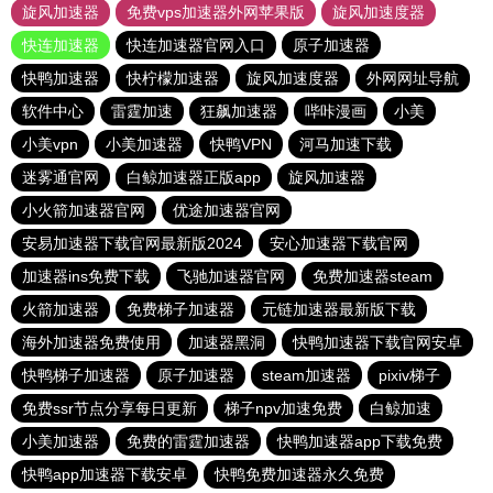
旋风加速器
免费vps加速器外网苹果版
旋风加速度器
快连加速器
快连加速器官网入口
原子加速器
快鸭加速器
快柠檬加速器
旋风加速度器
外网网址导航
软件中心
雷霆加速
狂飙加速器
哔咔漫画
小美
小美vpn
小美加速器
快鸭VPN
河马加速下载
迷雾通官网
白鲸加速器正版app
旋风加速器
小火箭加速器官网
优途加速器官网
安易加速器下载官网最新版2024
安心加速器下载官网
加速器ins免费下载
飞驰加速器官网
免费加速器steam
火箭加速器
免费梯子加速器
元链加速器最新版下载
海外加速器免费使用
加速器黑洞
快鸭加速器下载官网安卓
快鸭梯子加速器
原子加速器
steam加速器
pixiv梯子
免费ssr节点分享每日更新
梯子npv加速免费
白鲸加速
小美加速器
免费的雷霆加速器
快鸭加速器app下载免费
快鸭app加速器下载安卓
快鸭免费加速器永久免费